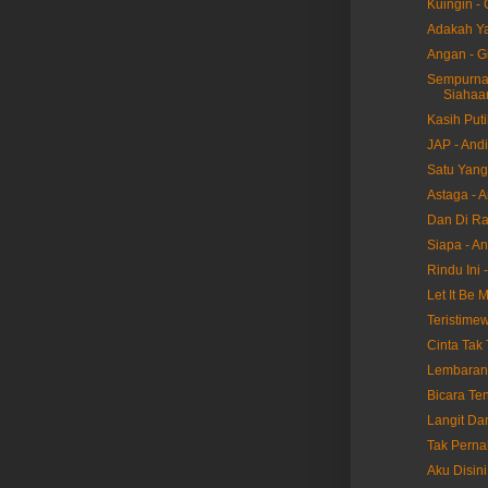
Kuingin - 
Adakah Ya
Angan - G
Sempurnala
Siahaa
Kasih Puti
JAP - And
Satu Yang
Astaga - 
Dan Di Ra
Siapa - A
Rindu Ini 
Let It Be 
Teristime
Cinta Tak
Lembaran 
Bicara Ten
Langit Da
Tak Perna
Aku Disin