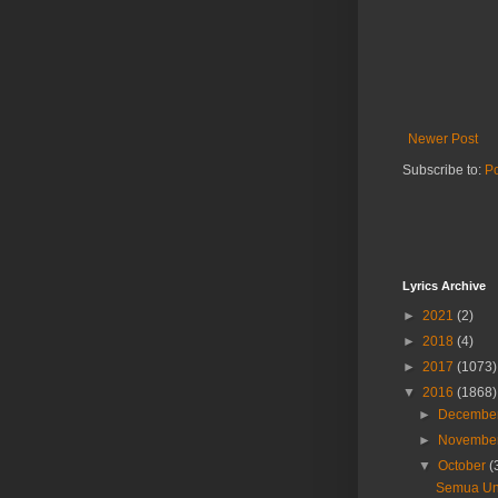
Newer Post
Subscribe to:
P
Lyrics Archive
►
2021
(2)
►
2018
(4)
►
2017
(1073)
▼
2016
(1868)
►
Decembe
►
Novembe
▼
October
(
Semua Unt