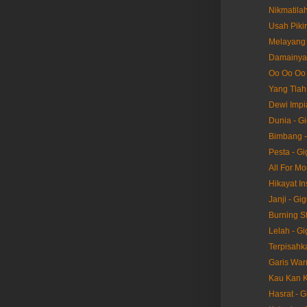
Nikmatilah
Usah Pikir
Melayang 
Damainya 
Oo Oo Oo 
Yang Tlah 
Dewi Impia
Dunia - Gi
Bimbang -
Pesta - Gi
All For Mo
Hikayat In
Janji - Gig
Burning St
Lelah - Gi
Terpisahka
Garis Warn
Kau Kan K
Hasrat - G