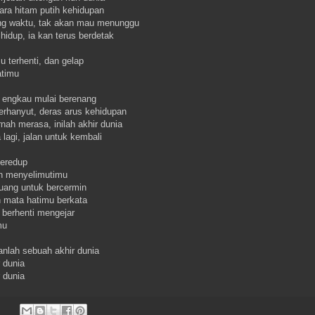
tara hitam putih kehidupan
ng waktu, tak akan mau menunggu
 hidup, ia kan terus berdetak
 terhenti, dan gelap
atimu
i engkau mulai berenang
erhanyut, deras arus kehidupan
nah merasa, inilah akhir dunia
 lagi, jalan untuk kembali
eredup
n menyelimutimu
ruang untuk bercermin
 mata hatimu berkata
 berhenti mengejar
mu
anlah sebuah akhir dunia
 dunia
 dunia