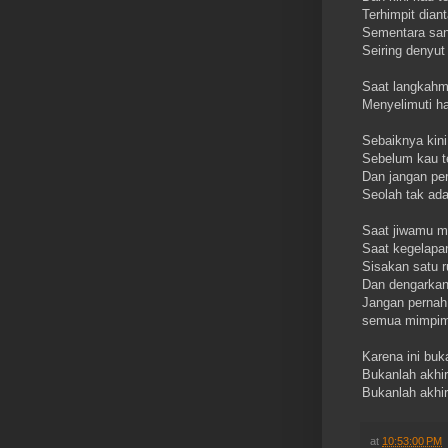
Terhimpit dian
Sementara sa
Seiring denyut
Saat langkahmu
Menyelimuti h
Sebaiknya kin
Sebelum kau t
Dan jangan per
Seolah tak ada
Saat jiwamu m
Saat kegelapa
Sisakan satu 
Dan dengarkan
Jangan pernah
semua mimpi
Karena ini buk
Bukanlah akhir
Bukanlah akhir
at
10:53:00 PM