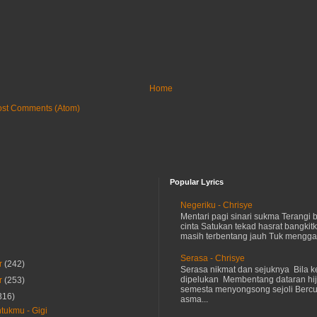
Home
ost Comments (Atom)
Popular Lyrics
Negeriku - Chrisye
Mentari pagi sinari sukma Terangi
cinta Satukan tekad hasrat bangkit
masih terbentang jauh Tuk menggap
Serasa - Chrisye
r
(242)
Serasa nikmat dan sejuknya Bila ke
dipelukan Membentang dataran hij
r
(253)
semesta menyongsong sejoli Ber
316)
asma...
ukmu - Gigi