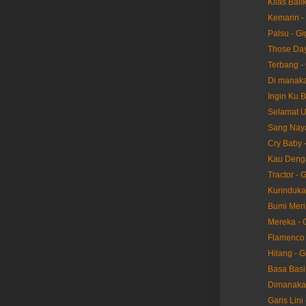
Kilas Balik
Kemarin - 
Palsu - Gi
Those Day
Terbang - 
Di manaka
Ingin Ku B
Selamat U
Sang Naya
Cry Baby -
Kau Denga
Tractor - G
Kurindukan
Bumi Merin
Mereka - 
Flamenco 
Hilang - G
Basa Basi 
Dimanakah
Garis Lini 