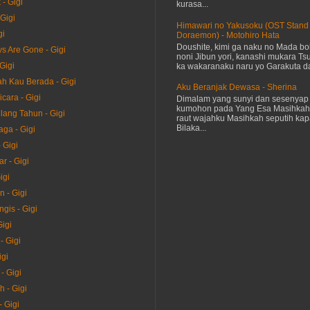
 - Gigi
kurasa...
Gigi
Himawari no Yakusoku (OST Stand
gi
Doraemon) - Motohiro Hata
Doushite, kimi ga naku no Mada bok
s Are Gone - Gigi
noni Jibun yori, kanashi mukara Tsu
Gigi
ka wakaranaku naru yo Garakuta dat
h Kau Berada - Gigi
Aku Beranjak Dewasa - Sherina
icara - Gigi
Dimalam yang sunyi dan sesenyap 
kumohon pada Yang Esa Masihkah
lang Tahun - Gigi
raut wajahku Masihkah seputih kap
Bilaka...
ga - Gigi
 Gigi
r - Gigi
igi
 - Gigi
gis - Gigi
Gigi
- Gigi
igi
- Gigi
 - Gigi
- Gigi