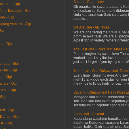
Selamat Pagi - Indy
a Lalu - Gigi
Oh puanku, ku sayang padamu Ku 
ungkapkan itu Sentuh janji didepan
Yang Terdalam - Gigi
cinta kau serahkan Satu saja yang 
na - Gigi
padaku...
atang Asmara - Gigi
We Are One - AB Three
igi
We are one facing the future Chal
promise awaits us We are all peopl
i
A past rich in variety Where differen
a - Gigi
The Last Kiss - Reza feat. Masaki 
Please forgive my sweet love The 
worked it out I say the love beneath
just can't forget of you by my side W
rjaga - Gigi
Kini - Gigi
Your Love - Gita Gutawa feat. Delo
Every time i close my eyes And say 
ja - Gigi
night I thank god each day for your 
me wings to fly up high To reach my 
ngis - Gigi
epi - Gigi
Sayang - Chrisye feat Hetty Koes 
Gigi
Mengapa kau sendiri, mendekatla
Tak usah kau lamunkan kejadian ya
Tersenyumlah sejenak agar dunia te
ri - Gigi
Buah Hati - Cokelat
Damai - Gigi
Kupandang wajahmu bagaikan bers
indahnya Kudengar suaramu kuras
K - Gigi
dalam hatiku O oh kujatuh cinta Baru