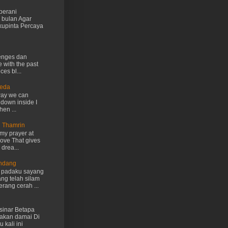
berani
 bulan Agar
kupinta Percaya
lenges dan
e with the past
ces bl...
Ueda
way we can
 down inside I
hen ...
n Thamrin
my prayer at
love That gives
drea...
Endang
h padaku sayang
ng telah silam
rang cerah ...
inar Betapa
akan damai Di
 kali ini