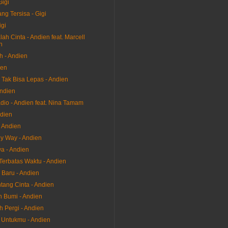
Gigi
ng Tersisa - Gigi
igi
h Cinta - Andien feat. Marcell
n
h - Andien
ien
 Tak Bisa Lepas - Andien
Andien
dio - Andien feat. Nina Tamam
ndien
- Andien
My Way - Andien
wa - Andien
 Terbatas Waktu - Andien
Baru - Andien
tang Cinta - Andien
n Bumi - Andien
h Pergi - Andien
i Untukmu - Andien