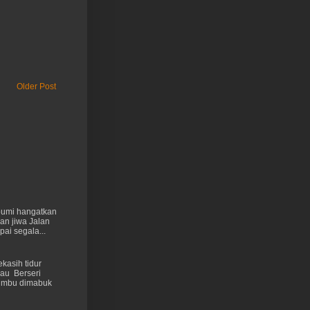
Older Post
 bumi hangatkan
kan jiwa Jalan
ai segala...
kasih tidur
au Berseri
cumbu dimabuk