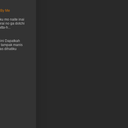
 By Me
u mo naite inai
rai no ga dotchi
ta-h...
ini Dapatkah
 tampak manis
as dihatiku