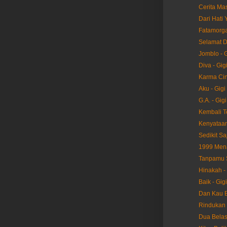
Cerita Mas
Dari Hati 
Fatamorga
Selamat D
Jomblo - G
Diva - Gig
Karma Cint
Aku - Gigi
G.A. - Gigi
Kembali Te
Kenyataan 
Sedikit Sa
1999 Mena
Tanpamu S
Hinakah - 
Baik - Gigi
Dan Kau Be
Rindukan 
Dua Belas 