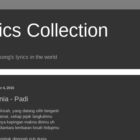
ics Collection
song's lyrics in the world
r 4, 2016
nia - Padi
kisah, yang datang silih berganti
rnai, setiap jejak langkahmu
nya kepingan makna dirimu uh
 diantara lembaran kisah hidupmu
erjebak ditengah riuh dunia