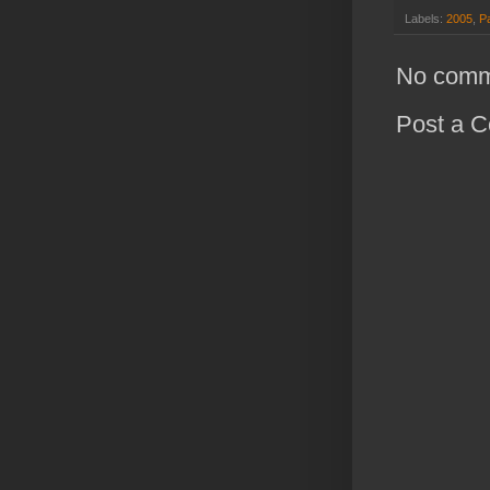
Labels:
2005
,
P
No comm
Post a 