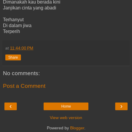
Dimanakah kau berada kini
Janjikan cinta yang abadi
Terhanyut
Di dalam jiwa
Terperih
at
11:44:00 PM
Share
No comments:
Post a Comment
‹
›
Home
View web version
Powered by
Blogger
.