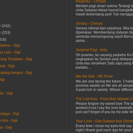
Negeriku - Chrisye
Mentari pagi sinari sukma Terangi
cinta Satukan tekad hasrat bangkit
masih terbentang jauh Tuk menggap
Serasa - Chrisye
r
(242)
Serasa nikmat dan sejuknya Bila ke
dipelukan Membentang dataran hij
r
(253)
semesta menyongsong sejoli Ber
316)
asma...
ukmu - Gigi
Selamat Pagi - Indy
a Lalu - Gigi
Oh puanku, ku sayang padamu Ku 
ungkapkan itu Sentuh janji didepan
Yang Terdalam - Gigi
cinta kau serahkan Satu saja yang 
na - Gigi
padaku...
atang Asmara - Gigi
We Are One - AB Three
igi
We are one facing the future Chal
promise awaits us We are all peopl
i
A past rich in variety Where differen
a - Gigi
The Last Kiss - Reza feat. Masaki 
Please forgive my sweet love The 
worked it out I say the love beneath
just can't forget of you by my side W
rjaga - Gigi
Kini - Gigi
Your Love - Gita Gutawa feat. Delo
Every time i close my eyes And say 
ja - Gigi
night I thank god each day for your 