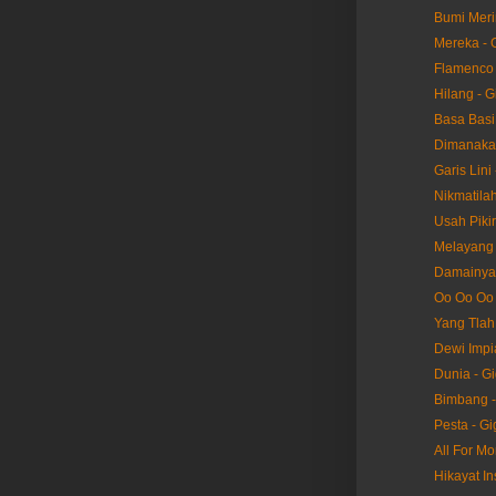
Bumi Merin
Mereka - 
Flamenco 
Hilang - G
Basa Basi 
Dimanakah
Garis Lini 
Nikmatilah
Usah Pikir
Melayang 
Damainya 
Oo Oo Oo 
Yang Tlah 
Dewi Impia
Dunia - Gi
Bimbang -
Pesta - Gi
All For Mo
Hikayat In