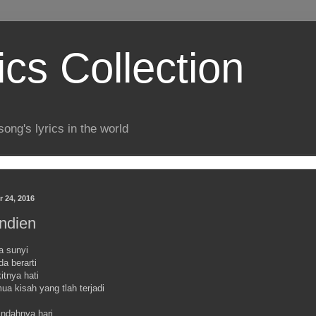
ics Collection
song's lyrics in the world
 24, 2016
Andien
a sunyi
da berarti
tnya hati
a kisah yang tlah terjadi
indahnya hari