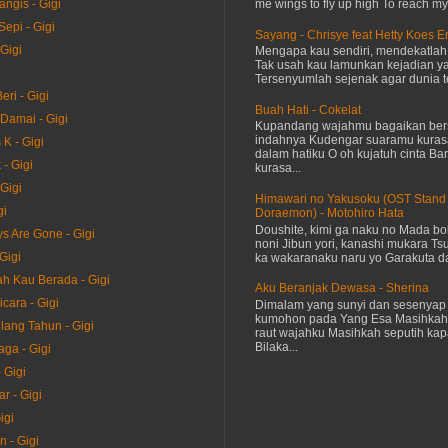
me wings to fly up high To reach my 
ngis - Gigi
epi - Gigi
Sayang - Chrisye feat Hetty Koes 
Gigi
Mengapa kau sendiri, mendekatla
Tak usah kau lamunkan kejadian ya
Tersenyumlah sejenak agar dunia te
ri - Gigi
Buah Hati - Cokelat
Damai - Gigi
Kupandang wajahmu bagaikan bers
indahnya Kudengar suaramu kuras
K - Gigi
dalam hatiku O oh kujatuh cinta Baru
 - Gigi
kurasa...
Gigi
Himawari no Yakusoku (OST Stand
gi
Doraemon) - Motohiro Hata
Doushite, kimi ga naku no Mada bok
s Are Gone - Gigi
noni Jibun yori, kanashi mukara Tsu
Gigi
ka wakaranaku naru yo Garakuta dat
h Kau Berada - Gigi
Aku Beranjak Dewasa - Sherina
icara - Gigi
Dimalam yang sunyi dan sesenyap 
kumohon pada Yang Esa Masihkah
lang Tahun - Gigi
raut wajahku Masihkah seputih kap
Bilaka...
ga - Gigi
 Gigi
r - Gigi
igi
 - Gigi