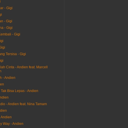
i
ar - Gigi
gi
n - Gigi
a - Gigi
embali - Gigi
igi
Gigi
ng Tersisa - Gigi
igi
h Cinta - Andien feat. Marcell
n
h - Andien
ien
 Tak Bisa Lepas - Andien
Andien
dio - Andien feat. Nina Tamam
ndien
- Andien
My Way - Andien