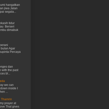
 bumi hangatkan
kan jiwa Jalan
ai segala...
kasih tidur
au Berseri
cumbu dimabuk
berani
 bulan Agar
kupinta Percaya
lenges dan
e with the past
ces bl...
Ueda
way we can
 down inside I
hen ...
n Thamrin
my prayer at
love That gives