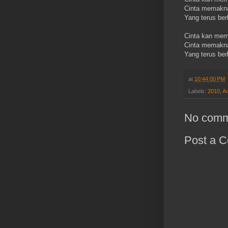
Cinta memaknai
Yang terus ber
Cinta kan memb
Cinta memaknai
Yang terus ber
at
10:44:00 PM
Labels:
2010
,
An
No comm
Post a 