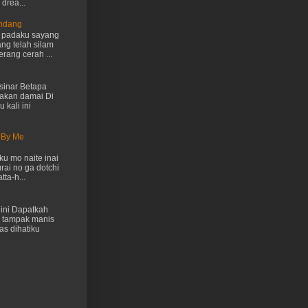
drea...
Endang
h padaku sayang
ng telah silam
rang cerah ...
inar Betapa
akan damai Di
 kali ini
 By Me
u mo naite inai
rai no ga dotchi
ta-h...
ini Dapatkah
 tampak manis
as dihatiku