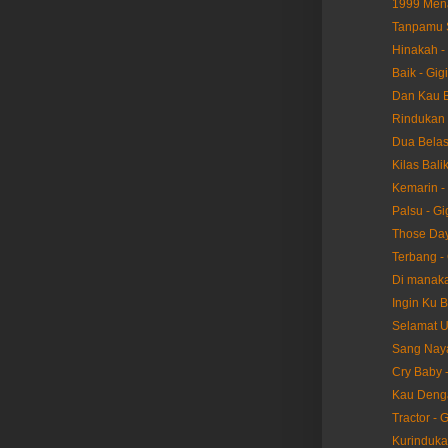
1999 Mena
Tanpamu S
Hinakah - 
Baik - Gigi
Dan Kau Be
Rindukan 
Dua Belas 
Kilas Balik
Kemarin - 
Palsu - Gi
Those Day
Terbang - 
Di manaka
Ingin Ku B
Selamat U
Sang Naya
Cry Baby -
Kau Denga
Tractor - G
Kurindukan