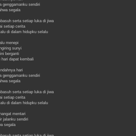
a genggamanku sendiri
ahwa segala
asuh serta setiap luka di jiwa
 setiap cerita
lalu di dalam hidupku selalu
alu menepi
giring sunyi
ni berganti
 hari dapat kembali
indahnya hari
a genggamanku sendiri
ahwa segala
asuh serta setiap luka di jiwa
 setiap cerita
lalu di dalam hidupku selalu
hangat mentari
r jalanku sendiri
wa segala
asuh serta setiap luka di jiwa