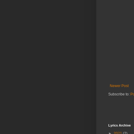
Newer Post
Subscribe to:
P
Lyrics Archive
►
2021
(2)