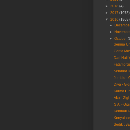
►
2018
(4)
►
2017
(1073)
▼
2016
(1868)
►
Decembe
►
Novembe
▼
October
(
Semua Unt
Cerita Mas
Dari Hati 
Fatamorga
Selamat D
Jomblo - G
Diva - Gig
Karma Cint
Aku - Gigi
G.A. - Gigi
Kembali Te
Kenyataan 
Sedikit Sa