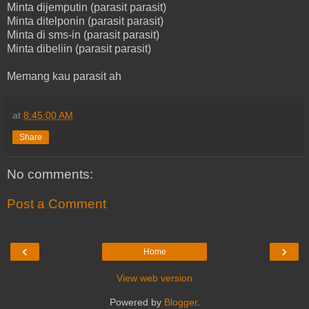
Minta dijemputin (parasit parasit)
Minta ditelponin (parasit parasit)
Minta di sms-in (parasit parasit)
Minta dibeliin (parasit parasit)
Memang kau parasit ah
at
8:45:00 AM
Share
No comments:
Post a Comment
‹
›
Home
View web version
Powered by
Blogger
.