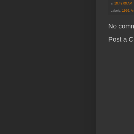
at
10:49:00 AM
Labels:
1986
,
A
No comm
Post a 