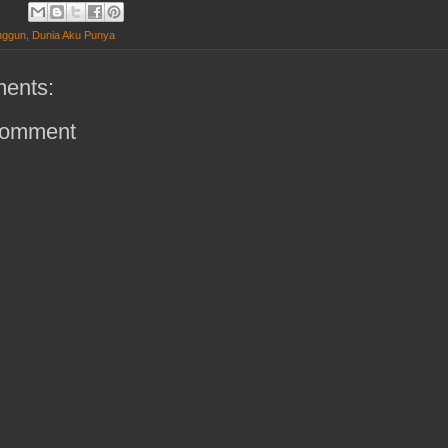
nggun
,
Dunia Aku Punya
ents:
Comment