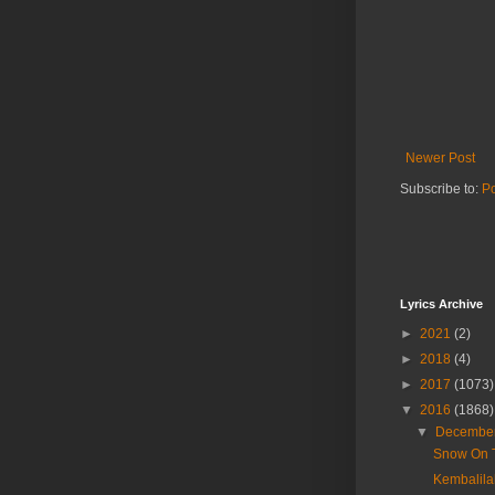
Newer Post
Subscribe to:
P
Lyrics Archive
►
2021
(2)
►
2018
(4)
►
2017
(1073)
▼
2016
(1868)
▼
Decembe
Snow On 
Kembalila