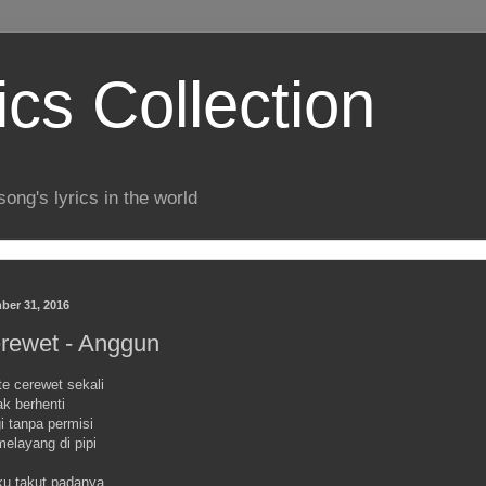
ics Collection
song's lyrics in the world
ber 31, 2016
rewet - Anggun
e cerewet sekali
ak berhenti
i tanpa permisi
melayang di pipi
u takut padanya