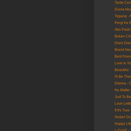
Tante Cer
Dunia Aku
Tegang - 
Pergi Ke B
Aku Pasti 
Bukan Cin
Diam Diam
Brand New
Best Frien
Love Is Yo
Beautiful 
I'll Be Th
Dilema - 
No Matter
Just To Be
Love Lette
If It's Tru
Sedari Du
Happy Life
L-O-V-E -