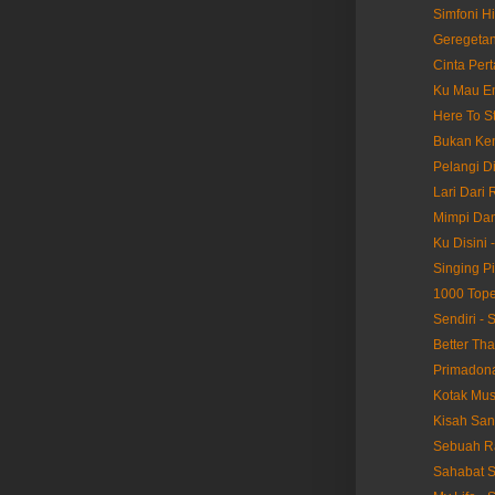
Simfoni H
Geregetan
Cinta Per
Ku Mau En
Here To St
Bukan Ken
Pelangi D
Lari Dari 
Mimpi Dan
Ku Disini 
Singing Pi
1000 Tope
Sendiri - 
Better Th
Primadona
Kotak Mus
Kisah San
Sebuah Ra
Sahabat S