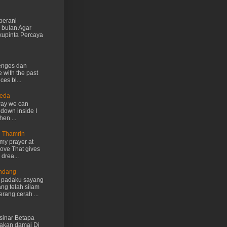
berani
 bulan Agar
kupinta Percaya
lenges dan
e with the past
ces bl...
Ueda
way we can
 down inside I
hen ...
n Thamrin
my prayer at
love That gives
drea...
Endang
h padaku sayang
ng telah silam
rang cerah ...
inar Betapa
akan damai Di