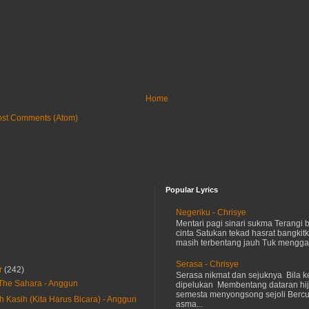
Home
ost Comments (Atom)
Popular Lyrics
Negeriku - Chrisye
Mentari pagi sinari sukma Terangi
cinta Satukan tekad hasrat bangkit
masih terbentang jauh Tuk menggap
Serasa - Chrisye
r
(242)
Serasa nikmat dan sejuknya Bila ke
The Sahara - Anggun
dipelukan Membentang dataran hij
semesta menyongsong sejoli Ber
h Kasih (Kita Harus Bicara) - Anggun
asma...