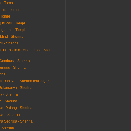
u - Tompi
amu - Tompi
 Tompi
g Kucari - Tompi
nganmu - Tompi
 Mind - Sherina
il - Sherina
Jatuh Cinta - Sherina feat. Vidi
o
Cemburu - Sherina
unggu - Sherina
rina
 Dan Aku - Sherina feat. Afgan
elamanya - Sherina
a - Sherina
a - Sherina
u Datang - Sherina
Kau - Sherina
a Segitiga - Sherina
 - Sherina