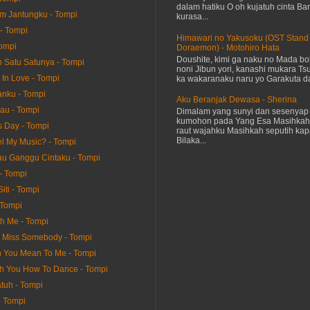
dalam hatiku O oh kujatuh cinta Baru
 Jantungku - Tompi
kurasa...
 - Tompi
Himawari no Yakusoku (OST Stand
Tompi
Doraemon) - Motohiro Hata
Doushite, kimi ga naku no Mada bok
 Satu Satunya - Tompi
noni Jibun yori, kanashi mukara Tsu
n In Love - Tompi
ka wakaranaku naru yo Garakuta dat
nku - Tompi
Aku Beranjak Dewasa - Sherina
au - Tompi
Dimalam yang sunyi dan sesenyap 
kumohon pada Yang Esa Masihkah
s Day - Tompi
raut wajahku Masihkah seputih kap
Bilaka...
l My Music? - Tompi
u Ganggu Cintaku - Tompi
- Tompi
iti - Tompi
 Tompi
h Me - Tompi
 Miss Somebody - Tompi
 You Mean To Me - Tompi
ach You How To Dance - Tompi
atuh - Tompi
- Tompi