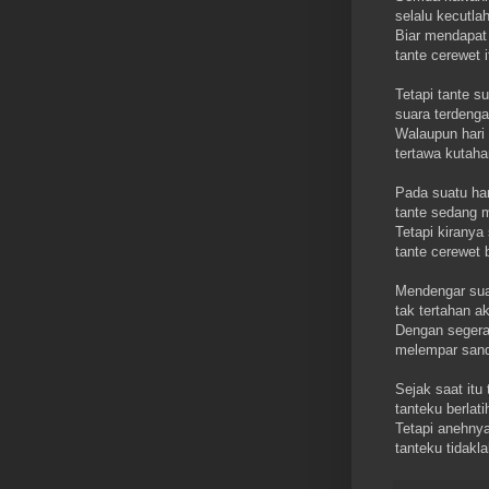
selalu kecutl
Biar mendapat
tante cerewet 
Tetapi tante s
suara terdenga
Walaupun hari 
tertawa kutaha
Pada suatu ha
tante sedang 
Tetapi kirany
tante cerewet 
Mendengar sua
tak tertahan ak
Dengan segera
melempar sand
Sejak saat itu 
tanteku berlat
Tetapi anehnya
tanteku tidakla