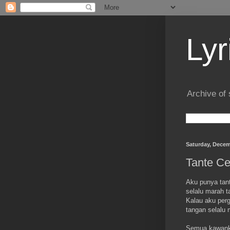
Lyr
Archive of 
Saturday, Decem
Tante Ce
Aku punya tant
selalu marah t
Kalau aku perg
tangan selalu 
Semua kawank