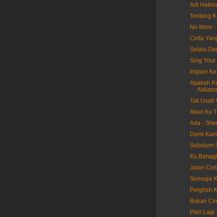
Arti Hatim
Tentang K
No More -
Cinta Yan
Selalu De
Sing Your
Impian Kec
Apakah Ku 
Aldian
Tak Usah 
Akan Ku T
Ada - She
Demi Kamu
Sebelum S
Ku Bahagi
Jalan Cint
Semoga Ka
Pergilah 
Bukan Cint
Pikir Lagi