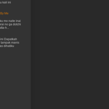
 kali ini
 By Me
u mo naite inai
rai no ga dotchi
ta-h...
ini Dapatkah
 tampak manis
as dihatiku