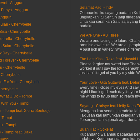
ewet - Anggun
Selamat Pagi - Indy
 Punya - Anggun
Oh puanku, ku sayang padamu Ku 
ungkapkan itu Sentuh janji didepan
Anggun
cinta kau serahkan Satu saja yang 
ulan - Cherrybelle
padaku...
Bisa - Cherrybelle
We Are One - AB Three
derella - Cherrybelle
We are one facing the future Chal
promise awaits us We are all peopl
 Suka - Cherrybelle
A past rich in variety Where differen
 Day - Cherrybelle
The Last Kiss - Reza feat. Masaki 
d Forever - Cherrybelle
Please forgive my sweet love The 
u - Cherrybelle
worked it out I say the love beneath
just can't forget of you by my side W
- Cherrybelle
ere For You - Cherrybelle
Your Love - Gita Gutawa feat. Delo
Every time i close my eyes And say 
Cherrybelle
night I thank god each day for your 
me wings to fly up high To reach my 
 What U Do - Tompi
 With You - Tompi
Sayang - Chrisye feat Hetty Koes 
r - Tompi feat. Sierra Soetedjo
Mengapa kau sendiri, mendekatla
Tak usah kau lamunkan kejadian ya
e - Tompi
Tersenyumlah sejenak agar dunia te
lu - Tompi
Buah Hati - Cokelat
 - Tompi feat. Daka
Kupandang wajahmu bagaikan bers
indahnya Kudengar suaramu kuras
 Tompi