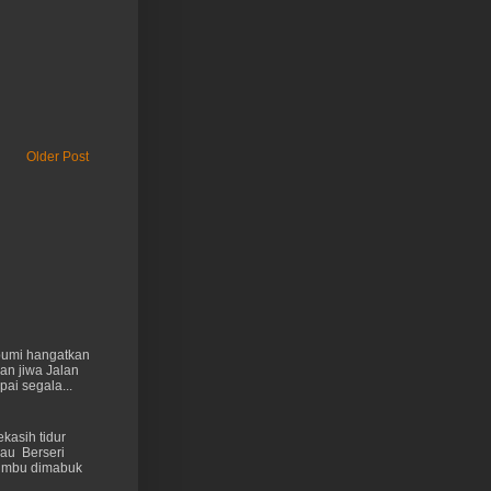
Older Post
 bumi hangatkan
kan jiwa Jalan
ai segala...
kasih tidur
au Berseri
cumbu dimabuk