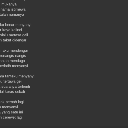
ah mukanya
 nama istimewa
itulah namanya
uka benar menyanyi
r kaya kelinci
slalu merasa geli
n takut didengar
ri aku mendengar
menangis-nangis
a salah menduga
berlatih menyanyi
ra tanteku menyanyi
u tertawa geli
 suaranya terhenti
al keras sekali
tak pernah lagi
ih menyanyi
 yang satu ini
h cerewet lagi