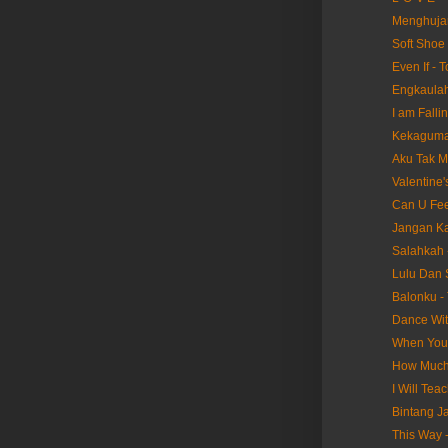
Menghujam
Soft Shoe
Even If - 
Engkaulah
I am Falli
Kekaguma
Aku Tak M
Valentine'
Can U Fee
Jangan Ka
Salahkah 
Lulu Dan S
Balonku -
Dance Wit
When You
How Much
I Will Te
Bintang J
This Way 