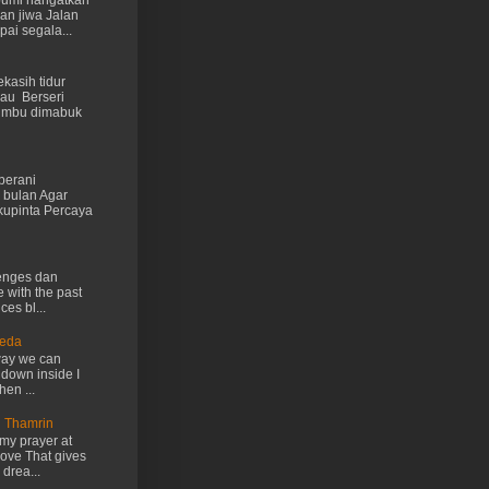
 bumi hangatkan
kan jiwa Jalan
ai segala...
kasih tidur
au Berseri
cumbu dimabuk
berani
 bulan Agar
kupinta Percaya
lenges dan
e with the past
ces bl...
Ueda
way we can
 down inside I
hen ...
n Thamrin
my prayer at
love That gives
drea...