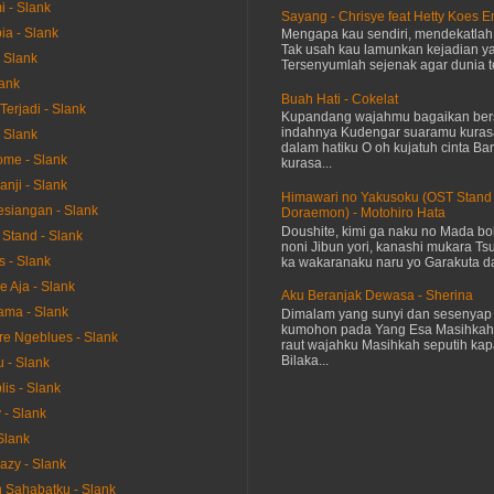
 - Slank
Sayang - Chrisye feat Hetty Koes 
ia - Slank
Mengapa kau sendiri, mendekatla
Tak usah kau lamunkan kejadian ya
- Slank
Tersenyumlah sejenak agar dunia te
lank
Buah Hati - Cokelat
erjadi - Slank
Kupandang wajahmu bagaikan bers
indahnya Kudengar suaramu kuras
 Slank
dalam hatiku O oh kujatuh cinta Baru
me - Slank
kurasa...
nji - Slank
Himawari no Yakusoku (OST Stand
esiangan - Slank
Doraemon) - Motohiro Hata
Doushite, kimi ga naku no Mada bok
 Stand - Slank
noni Jibun yori, kanashi mukara Tsu
 - Slank
ka wakaranaku naru yo Garakuta dat
e Aja - Slank
Aku Beranjak Dewasa - Sherina
ama - Slank
Dimalam yang sunyi dan sesenyap 
kumohon pada Yang Esa Masihkah
e Ngeblues - Slank
raut wajahku Masihkah seputih kap
Bilaka...
 - Slank
is - Slank
y - Slank
Slank
zy - Slank
 Sahabatku - Slank