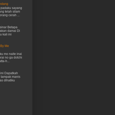
Endang
h padaku sayang
ng telah silam
rang cerah ...
inar Betapa
akan damai Di
 kali ini
 By Me
u mo naite inai
rai no ga dotchi
ta-h...
ini Dapatkah
 tampak manis
as dihatiku