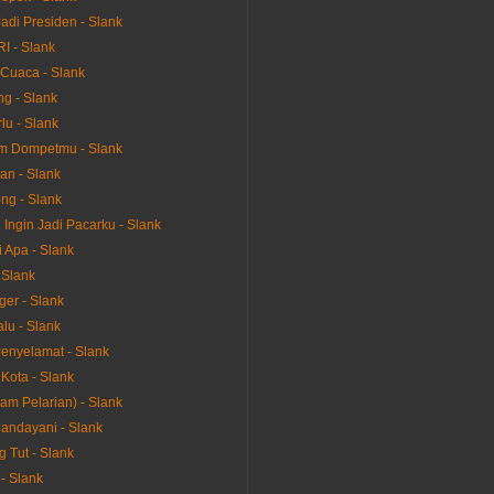
adi Presiden - Slank
RI - Slank
 Cuaca - Slank
ng - Slank
lu - Slank
m Dompetmu - Slank
an - Slank
ng - Slank
 Ingin Jadi Pacarku - Slank
 Apa - Slank
 Slank
ger - Slank
lu - Slank
Penyelamat - Slank
Kota - Slank
am Pelarian) - Slank
Handayani - Slank
 Tut - Slank
- Slank