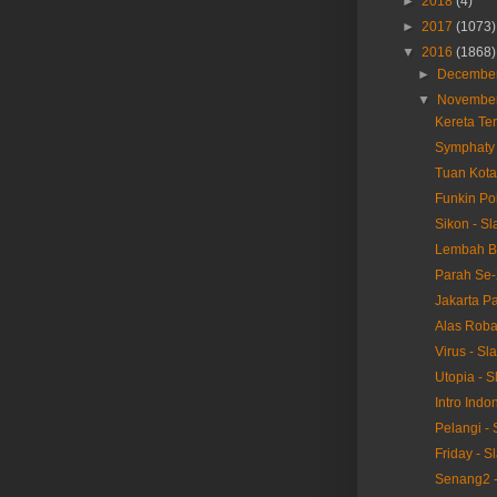
►
2018
(4)
►
2017
(1073)
▼
2016
(1868)
►
Decembe
▼
Novembe
Kereta Ter
Symphaty 
Tuan Kota
Funkin Pol
Sikon - Sl
Lembah Ba
Parah Se-
Jakarta Pa
Alas Roba
Virus - Sl
Utopia - S
Intro Indo
Pelangi - 
Friday - S
Senang2 -