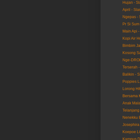
Hujan - S
April - Sla
Ngepas - 
Pr Si Sum 
Main Api -
Kopi Air H
Bimbim Ja
Kosong S
Nge-DROP
Terserah -
Balikin - 
Poppies L
Lorong Hi
Bersama K
Anak Mala
Telanjang 
Nenekku B
Josephira 
Koepoe Li
Kampus D