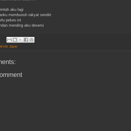
intah aku lagi
nku membunuh rakyat sendiri
lu peluru ini
dan mending aku desersi
99+09
,
Slank
ents:
Comment