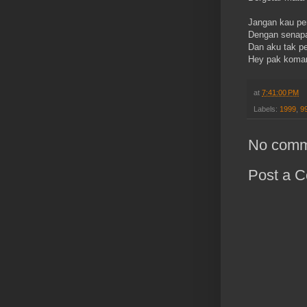
Jangan kau per
Dengan senapa
Dan aku tak per
Hey pak koman
at
7:41:00 PM
Labels:
1999
,
9
No comm
Post a 