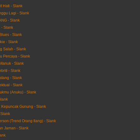
t Hati - Slank
ggu Lagi - Slank
G - Slank
 - Slank
Blues - Slank
kie - Slank
g Salah - Slank
 Percaya - Slank
Manuk - Slank
briti - Slank
atang - Slank
lektual - Slank
kmu (Anuku) - Slank
Slank
 Kepuncak Gunung - Slank
- Slank
rson (Trend Orang Ilang) - Slank
an Jaman - Slank
lank