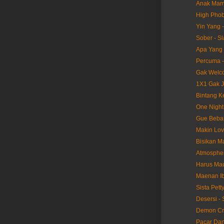
Anak Mami
High Phob
Yin Yang 
Sober - S
Apa Yang T
Percuma -
Gak Welco
1X1 Gak Ja
Bintang K
One Night
Gue Bebas
Makin Lov
Bisikan M
Atmospher
Harus Mau
Maenan Ibl
Sista Pett
Desersi - 
Demon Cra
Pacar Dan