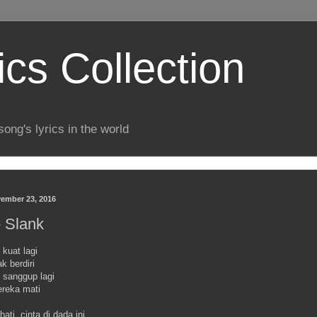
ics Collection
song's lyrics in the world
ember 23, 2016
- Slank
kuat lagi
k berdiri
sanggup lagi
reka mati
ati, cinta di dada ini