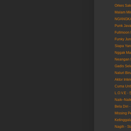
Orkes Saki
Malam Min
NGANGKAN
Punk Java
Fullmoon 
Funky Jun
Siapa Yan
Nggak Mau
Neangan 
Gadis Sele
Naluri Bin
Aktor Inte
Cuma Untu
L.O.V.E - 
Naik–Naik
Bela Diri 
Missing Pe
Ketinggal
Nagih - S