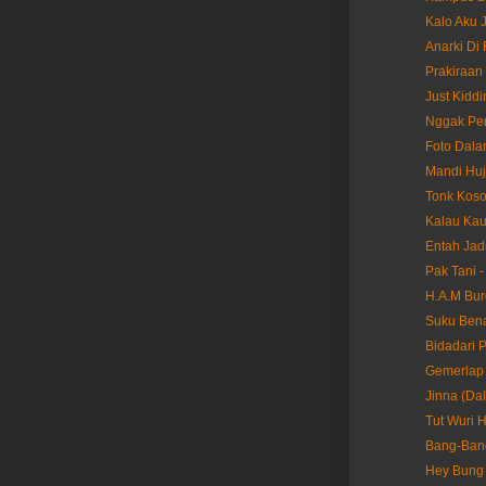
Kalo Aku J
Anarki Di 
Prakiraan
Just Kiddi
Nggak Per
Foto Dala
Mandi Huj
Tonk Koso
Kalau Kau
Entah Jadi
Pak Tani -
H.A.M Bur
Suku Bena
Bidadari 
Gemerlap 
Jinna (Dal
Tut Wuri 
Bang-Bang
Hey Bung 