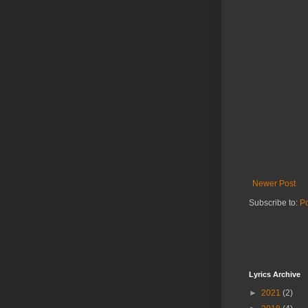
Newer Post
Subscribe to:
P
Lyrics Archive
►
2021
(2)