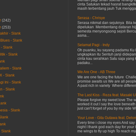
Mentari pagi sinari sukma Terangi
cinta Satukan tekad hasrat bangkit
masih terbentang jauh Tuk menggap
Serasa - Chrisye
r
(242)
Serasa nikmat dan sejuknya Bila ke
dipelukan Membentang dataran hij
r
(253)
semesta menyongsong sejoli Ber
akhir - Slank
asma...
Blues - Slank
Selamat Pagi - Indy
 - Slank
Oh puanku, ku sayang padamu Ku 
ungkapkan itu Sentuh janji didepan
itik - Slank
cinta kau serahkan Satu saja yang 
ank
padaku...
liem - Slank
We Are One - AB Three
X - Slank
We are one facing the future Chal
promise awaits us We are all peopl
gi Ini - Slank
A past rich in variety Where differen
n - Slank
The Last Kiss - Reza feat. Masaki 
ank
Please forgive my sweet love The 
lank
worked it out I say the love beneath
just can't forget of you by my side W
nesia - Slank
Slank
Your Love - Gita Gutawa feat. Delo
Every time i close my eyes And say 
lank
night I thank god each day for your 
me wings to fly up high To reach my 
 Slank