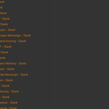
lank
nk
Slank
- Slank
 Slank
ujan - Slank
ngan Menangis - Slank
ama Kosong - Slank
 - Slank
 Slank
Slank
ane Memory - Slank
tam - Slank
ita Menangis - Slank
m - Slank
- Slank
erang - Slank
- Slank
arkoe - Slank
epok - Slank