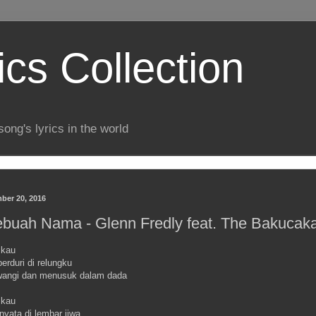
ics Collection
song's lyrics in the world
ber 20, 2016
buah Nama - Glenn Fredly feat. The Bakucak
 kau
rduri di relungku
wangi dan menusuk dalam dada
 kau
yata di lembar jiwa