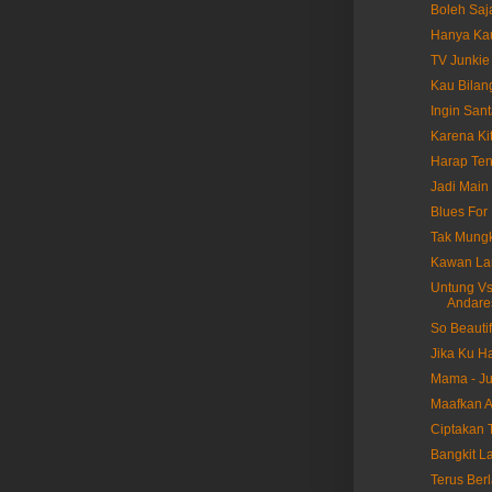
Boleh Saj
Hanya Kau
TV Junkie
Kau Bilan
Ingin Sant
Karena Ki
Harap Ten
Jadi Main 
Blues For 
Tak Mungk
Kawan Lam
Untung Vs 
Andare
So Beautif
Jika Ku Ha
Mama - Ju
Maafkan A
Ciptakan T
Bangkit La
Terus Berl