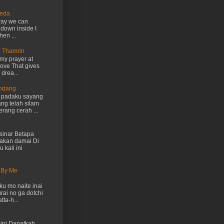
Ueda
way we can
 down inside I
hen ...
n Thamrin
my prayer at
love That gives
drea...
Endang
h padaku sayang
ng telah silam
rang cerah ...
inar Betapa
akan damai Di
 kali ini
 By Me
u mo naite inai
rai no ga dotchi
ta-h...
ini Dapatkah