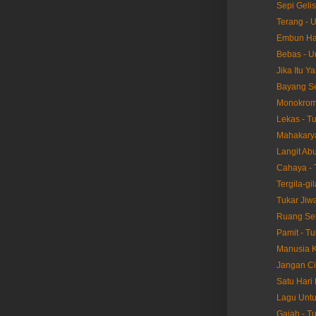
Sepi Geli
Terang - 
Embun Hat
Bebas - 
Jika Itu Y
Bayang S
Monokrom 
Lekas - T
Mahakarya
Langit Abu
Cahaya - 
Tergila-gil
Tukar Jiwa
Ruang Sen
Pamit - Tu
Manusia K
Jangan Ci
Satu Hari 
Lagu Untu
Gajah - T