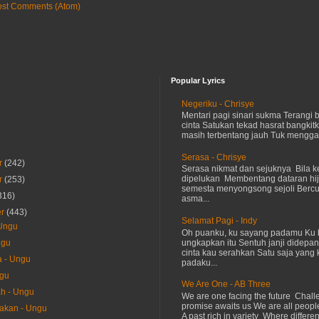
ost Comments (Atom)
Popular Lyrics
Negeriku - Chrisye
Mentari pagi sinari sukma Terangi
cinta Satukan tekad hasrat bangkit
masih terbentang jauh Tuk menggap
Serasa - Chrisye
r
(242)
Serasa nikmat dan sejuknya Bila ke
dipelukan Membentang dataran hij
r
(253)
semesta menyongsong sejoli Ber
316)
asma...
er
(443)
Selamat Pagi - Indy
 Ungu
Oh puanku, ku sayang padamu Ku 
ungkapkan itu Sentuh janji didepan
ngu
cinta kau serahkan Satu saja yang 
a - Ungu
padaku...
ngu
We Are One - AB Three
h - Ungu
We are one facing the future Chal
promise awaits us We are all peopl
akan - Ungu
A past rich in variety Where differen