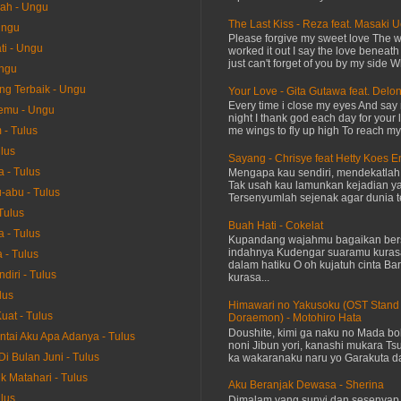
sah - Ungu
The Last Kiss - Reza feat. Masaki 
Ungu
Please forgive my sweet love The 
i - Ungu
worked it out I say the love beneath
just can't forget of you by my side W
Ungu
ang Terbaik - Ungu
Your Love - Gita Gutawa feat. Delo
Every time i close my eyes And say 
emu - Ungu
night I thank god each day for your 
me wings to fly up high To reach my 
- Tulus
ulus
Sayang - Chrisye feat Hetty Koes 
 - Tulus
Mengapa kau sendiri, mendekatla
Tak usah kau lamunkan kejadian ya
-abu - Tulus
Tersenyumlah sejenak agar dunia te
Tulus
Buah Hati - Cokelat
a - Tulus
Kupandang wajahmu bagaikan bers
indahnya Kudengar suaramu kuras
 - Tulus
dalam hatiku O oh kujatuh cinta Baru
diri - Tulus
kurasa...
lus
Himawari no Yakusoku (OST Stand
uat - Tulus
Doraemon) - Motohiro Hata
Doushite, kimi ga naku no Mada bok
ntai Aku Apa Adanya - Tulus
noni Jibun yori, kanashi mukara Tsu
Di Bulan Juni - Tulus
ka wakaranaku naru yo Garakuta dat
k Matahari - Tulus
Aku Beranjak Dewasa - Sherina
ulus
Dimalam yang sunyi dan sesenyap 