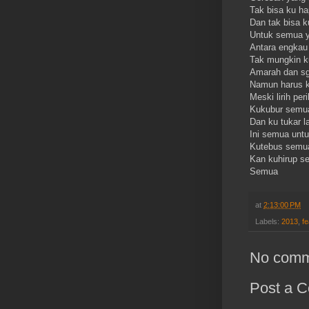
Tak bisa ku h
Dan tak bisa ku
Untuk semua y
Antara engkau 
Tak mungkin k
Amarah dan s
Namun harus 
Meski lirih pe
Kukubur semua
Dan ku tukar l
Ini semua unt
Kutebus semu
Kan kuhirup s
Semua
at
2:13:00 PM
Labels:
2013
,
fe
No comm
Post a 