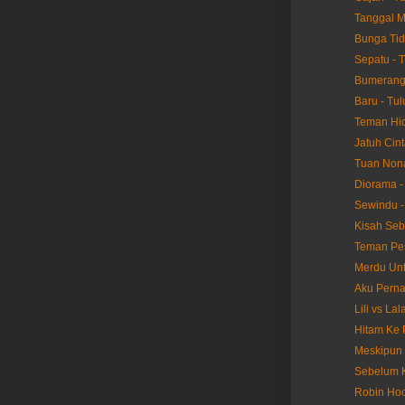
Tanggal M
Bunga Tid
Sepatu - 
Bumerang 
Baru - Tul
Teman Hid
Jatuh Cint
Tuan Nona
Diorama -
Sewindu -
Kisah Seb
Teman Pes
Merdu Unt
Aku Perna
Lili vs La
Hitam Ke 
Meskipun 
Sebelum K
Robin Hoo