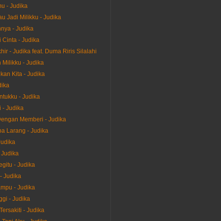
u - Judika
u Jadi Milikku - Judika
nya - Judika
 Cinta - Judika
ir - Judika feat. Duma Riris Silalahi
Milikku - Judika
kan Kita - Judika
dika
ntukku - Judika
 - Judika
engan Memberi - Judika
 Larang - Judika
Judika
 Judika
gitu - Judika
- Judika
mpu - Judika
gi - Judika
ersakiti - Judika