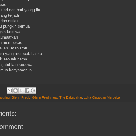
apus
 lari dari hati yang pilu
ang terjadi
dan diriku
u pungkiri semua
gala kecewa
kumaafkan
rih membekas
 janji manismu
ara yang merobek hatiku
uk sebuah nama
a jatuhkan kecewa
emua kenyataan ini
aturing
,
Glenn Fredly
,
Glenn Fredly feat. The Bakucakar
,
Luka Cinta dan Merdeka
ents:
Comment