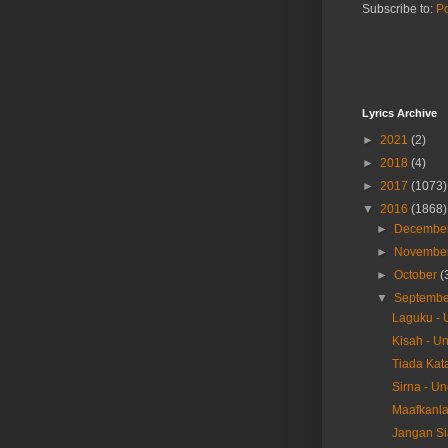
Subscribe to:
P
Lyrics Archive
►
2021
(2)
►
2018
(4)
►
2017
(1073)
▼
2016
(1868)
►
Decembe
►
Novembe
►
October
(
▼
Septemb
Laguku -
Kisah - U
Tiada Kat
Sirna - U
Maafkanla
Jangan Si