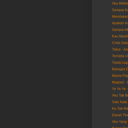
Aku Milikm
Sampai Ka
Merelakan
Apakah Ini
Sampai Akh
Kau Masih 
Cinta Satu
Takut - Ju
Tercipta U
Tiada Lagi
Bahagia D
Mama Papa
Magnet - 
Ye Ye Ye -
Aku Tak Be
Satu Kata 
Ku Tak Ma
Darah Ting
Aku Yang T