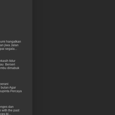
 bumi hangatkan
kan jiwa Jalan
ai segala...
kasih tidur
au Berseri
cumbu dimabuk
berani
 bulan Agar
kupinta Percaya
lenges dan
e with the past
ces bl...