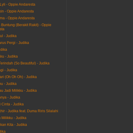
Lyli - Oppie Andaresta
in - Oppie Andaresta
a - Oppie Andaresta
Buntung (Berakit Rakit) - Oppie
sta
ul - Judika
rus Pergi - Judika
dika
ku - Judika
erindah (So Beautiful) - Judika
gi - Judika
ari (Oh Oh Oh) - Judika
u - Judika
u Jadi Milikku - Judika
nya - Judika
 Cinta - Judika
ir - Judika feat. Duma Riris Silalahi
Milikku - Judika
kan Kita - Judika
dika