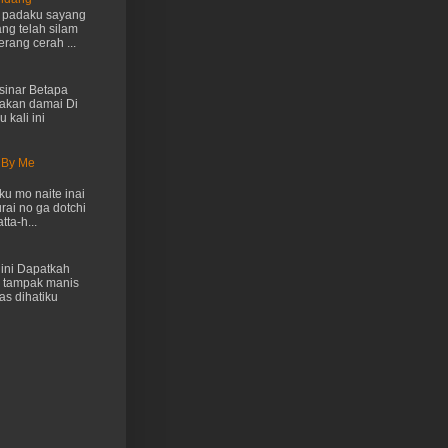
h padaku sayang
ng telah silam
rang cerah ...
inar Betapa
akan damai Di
 kali ini
 By Me
u mo naite inai
rai no ga dotchi
ta-h...
ini Dapatkah
 tampak manis
as dihatiku