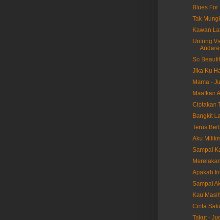
Blues For 
Tak Mungk
Kawan Lam
Untung Vs 
Andare
So Beautif
Jika Ku Ha
Mama - Ju
Maafkan A
Ciptakan T
Bangkit La
Terus Berl
Aku Milikm
Sampai Ka
Merelakan
Apakah Ini
Sampai Akh
Kau Masih 
Cinta Satu
Takut - Ju