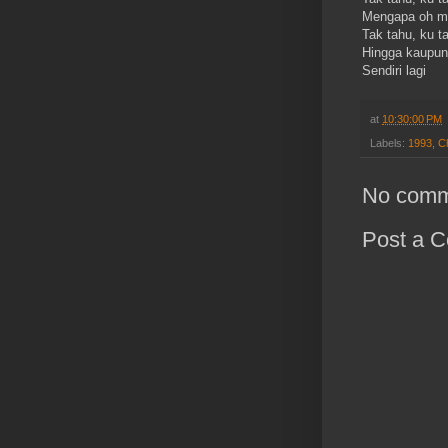
Mengapa oh m
Tak tahu, ku 
Hingga kaupun 
Sendiri lagi
at
10:30:00 PM
Labels:
1993
,
C
No comm
Post a 