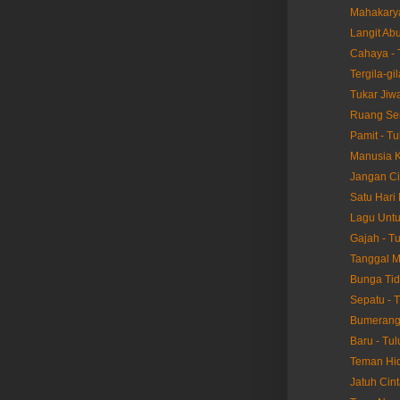
Mahakarya
Langit Abu
Cahaya - 
Tergila-gil
Tukar Jiwa
Ruang Sen
Pamit - Tu
Manusia K
Jangan Ci
Satu Hari 
Lagu Untu
Gajah - T
Tanggal M
Bunga Tid
Sepatu - 
Bumerang 
Baru - Tul
Teman Hid
Jatuh Cint