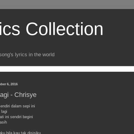
ics Collection
song's lyrics in the world
ber 6, 2016
agi - Chrisye
endiri dalam sepi ini
lagi
i ini sendiri begini
asih
pku bila kau tak disisiku