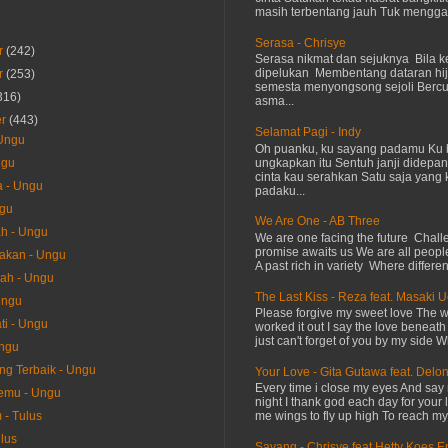
masih terbentang jauh Tuk menggap
Serasa - Chrisye
r
(242)
Serasa nikmat dan sejuknya Bila ke
dipelukan Membentang dataran hij
r
(253)
semesta menyongsong sejoli Ber
316)
asma...
er
(443)
Selamat Pagi - Indy
 Ungu
Oh puanku, ku sayang padamu Ku 
ungkapkan itu Sentuh janji didepan
ngu
cinta kau serahkan Satu saja yang 
a - Ungu
padaku...
ngu
We Are One - AB Three
h - Ungu
We are one facing the future Chal
promise awaits us We are all peopl
akan - Ungu
A past rich in variety Where differen
sah - Ungu
The Last Kiss - Reza feat. Masaki 
Ungu
Please forgive my sweet love The 
i - Ungu
worked it out I say the love beneath
just can't forget of you by my side W
Ungu
ang Terbaik - Ungu
Your Love - Gita Gutawa feat. Delo
Every time i close my eyes And say 
emu - Ungu
night I thank god each day for your 
me wings to fly up high To reach my 
- Tulus
ulus
Sayang - Chrisye feat Hetty Koes 