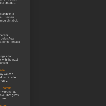
ai segala...
kasih tidur
au Berseri
cumbu dimabuk
berani
 bulan Agar
kupinta Percaya
lenges dan
e with the past
ces bl...
Ueda
way we can
 down inside I
hen ...
n Thamrin
my prayer at
love That gives
drea...
Endang