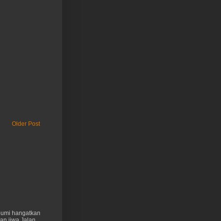
Older Post
 bumi hangatkan
kan jiwa Jalan