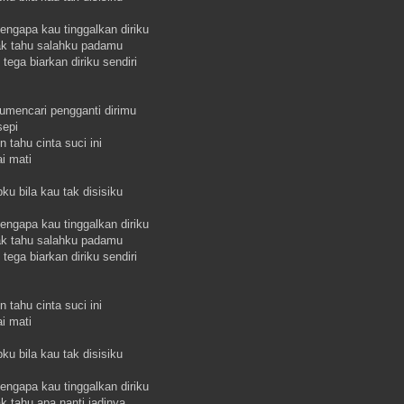
ngapa kau tinggalkan diriku
tak tahu salahku padamu
tega biarkan diriku sendiri
umencari pengganti dirimu
sepi
 tahu cinta suci ini
i mati
pku bila kau tak disisiku
ngapa kau tinggalkan diriku
tak tahu salahku padamu
tega biarkan diriku sendiri
 tahu cinta suci ini
i mati
pku bila kau tak disisiku
ngapa kau tinggalkan diriku
ak tahu apa nanti jadinya