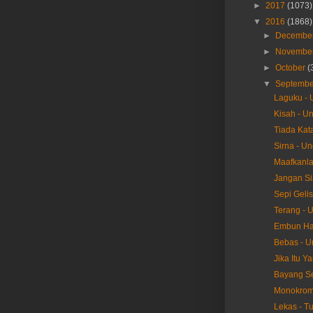
►
2017
(1073)
▼
2016
(1868)
►
Decembe
►
Novembe
►
October
(
▼
Septemb
Laguku -
Kisah - U
Tiada Kat
Sirna - U
Maafkanla
Jangan Si
Sepi Geli
Terang - 
Embun Hat
Bebas - 
Jika Itu Y
Bayang S
Monokrom 
Lekas - T