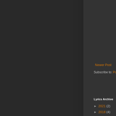
Newer Post
Subscribe to:
P
Lyrics Archive
►
2021
(2)
►
2018
(4)