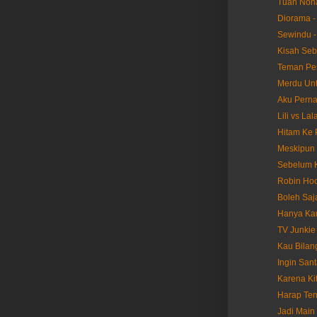
Tuan Nona
Diorama -
Sewindu -
Kisah Seb
Teman Pes
Merdu Unt
Aku Perna
Lili vs La
Hitam Ke 
Meskipun 
Sebelum K
Robin Hoo
Boleh Saj
Hanya Kau
TV Junkie
Kau Bilan
Ingin Sant
Karena Ki
Harap Ten
Jadi Main 