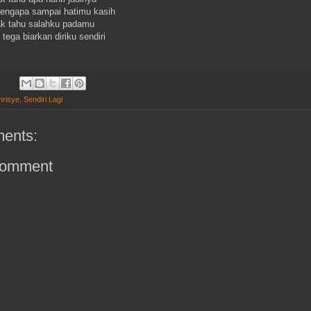
engapa sampai hatimu kasih
tak tahu salahku padamu
tega biarkan diriku sendiri
hrisye
,
Sendiri Lagi
ents:
Comment