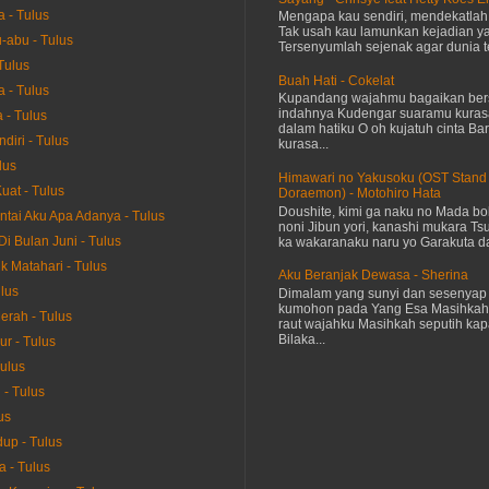
 - Tulus
Mengapa kau sendiri, mendekatla
Tak usah kau lamunkan kejadian ya
-abu - Tulus
Tersenyumlah sejenak agar dunia te
Tulus
Buah Hati - Cokelat
a - Tulus
Kupandang wajahmu bagaikan bers
indahnya Kudengar suaramu kuras
 - Tulus
dalam hatiku O oh kujatuh cinta Baru
diri - Tulus
kurasa...
lus
Himawari no Yakusoku (OST Stand
uat - Tulus
Doraemon) - Motohiro Hata
Doushite, kimi ga naku no Mada bok
ntai Aku Apa Adanya - Tulus
noni Jibun yori, kanashi mukara Tsu
Di Bulan Juni - Tulus
ka wakaranaku naru yo Garakuta dat
k Matahari - Tulus
Aku Beranjak Dewasa - Sherina
ulus
Dimalam yang sunyi dan sesenyap 
kumohon pada Yang Esa Masihkah
erah - Tulus
raut wajahku Masihkah seputih kap
Bilaka...
ur - Tulus
Tulus
- Tulus
us
up - Tulus
a - Tulus