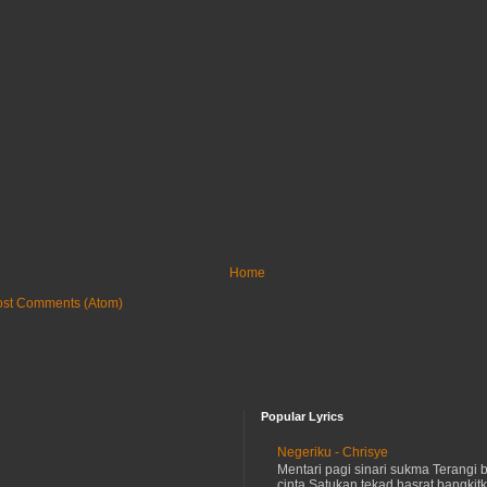
Home
ost Comments (Atom)
Popular Lyrics
Negeriku - Chrisye
Mentari pagi sinari sukma Terangi
cinta Satukan tekad hasrat bangkit