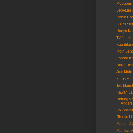
Meskipun 
Sebelum K
Robin Hoo
Boleh Saj
Hanya Kau
TV Junkie
Kau Bilan
Ingin Sant
Karena Ki
Harap Ten
Jadi Main 
Blues For 
Tak Mungk
Kawan Lam
Untung Vs 
Andare
So Beautif
Jika Ku Ha
Mama - Ju
Maafkan A