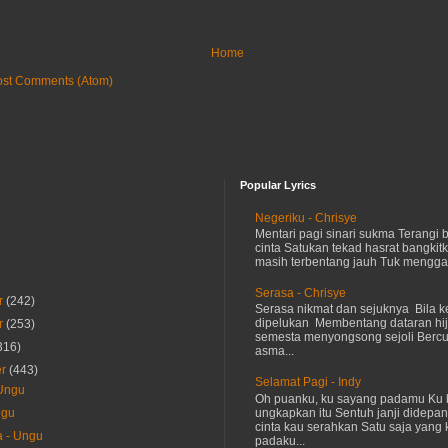
Home
ost Comments (Atom)
Popular Lyrics
Negeriku - Chrisye
Mentari pagi sinari sukma Terangi
cinta Satukan tekad hasrat bangkit
masih terbentang jauh Tuk menggap
Serasa - Chrisye
r
(242)
Serasa nikmat dan sejuknya Bila ke
dipelukan Membentang dataran hij
r
(253)
semesta menyongsong sejoli Ber
316)
asma...
er
(443)
Selamat Pagi - Indy
 Ungu
Oh puanku, ku sayang padamu Ku 
ungkapkan itu Sentuh janji didepan
ngu
cinta kau serahkan Satu saja yang 
a - Ungu
padaku...