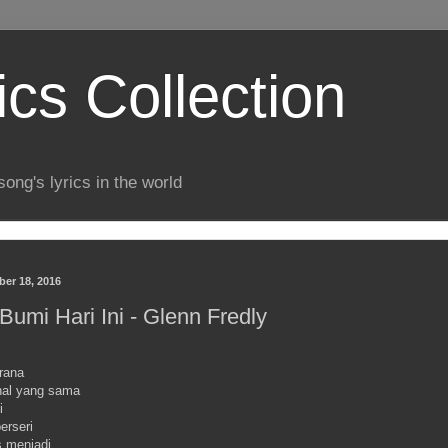
ics Collection
song's lyrics in the world
er 18, 2016
Bumi Hari Ini - Glenn Fredly
erana
hal yang sama
i
erseri
s menjadi