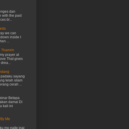
lenges dan
e with the past
ces bl...
Ueda
way we can
 down inside I
hen ...
n Thamrin
my prayer at
love That gives
drea...
Endang
h padaku sayang
ng telah silam
rang cerah ...
inar Betapa
akan damai Di
 kali ini
 By Me
u mo naite inai