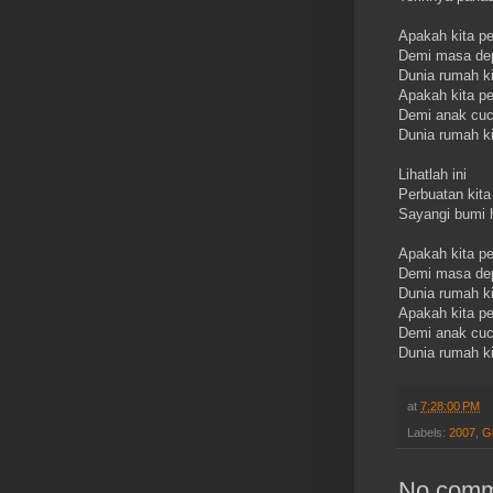
Apakah kita pe
Demi masa dep
Dunia rumah ki
Apakah kita pe
Demi anak cuc
Dunia rumah ki
Lihatlah ini
Perbuatan kita 
Sayangi bumi h
Apakah kita pe
Demi masa dep
Dunia rumah ki
Apakah kita pe
Demi anak cuc
Dunia rumah ki
at
7:28:00 PM
Labels:
2007
,
G
No comm