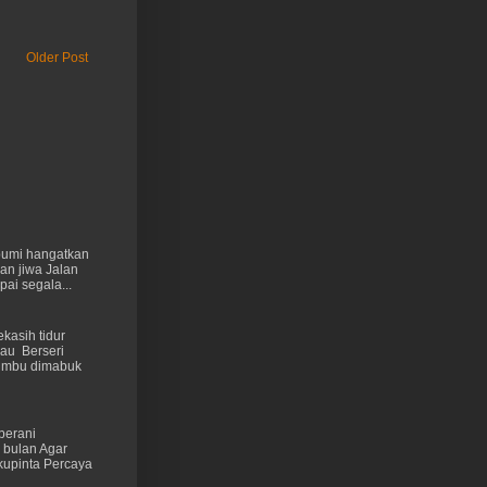
Older Post
 bumi hangatkan
kan jiwa Jalan
ai segala...
kasih tidur
au Berseri
cumbu dimabuk
berani
 bulan Agar
kupinta Percaya