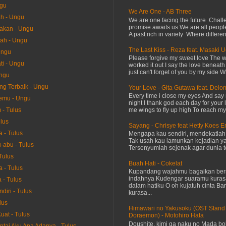
ngu
We Are One - AB Three
h - Ungu
We are one facing the future Chal
promise awaits us We are all peopl
akan - Ungu
A past rich in variety Where differen
sah - Ungu
The Last Kiss - Reza feat. Masaki 
Ungu
Please forgive my sweet love The 
i - Ungu
worked it out I say the love beneath
just can't forget of you by my side W
Ungu
ang Terbaik - Ungu
Your Love - Gita Gutawa feat. Delo
Every time i close my eyes And say 
emu - Ungu
night I thank god each day for your 
me wings to fly up high To reach my 
- Tulus
ulus
Sayang - Chrisye feat Hetty Koes 
 - Tulus
Mengapa kau sendiri, mendekatla
Tak usah kau lamunkan kejadian ya
-abu - Tulus
Tersenyumlah sejenak agar dunia te
Tulus
Buah Hati - Cokelat
a - Tulus
Kupandang wajahmu bagaikan bers
indahnya Kudengar suaramu kuras
 - Tulus
dalam hatiku O oh kujatuh cinta Baru
diri - Tulus
kurasa...
lus
Himawari no Yakusoku (OST Stand
uat - Tulus
Doraemon) - Motohiro Hata
Doushite, kimi ga naku no Mada bok