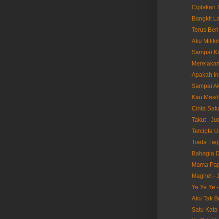
Ciptakan T
Bangkit La
Terus Berl
Aku Milikm
Sampai Ka
Merelakan
Apakah Ini
Sampai Akh
Kau Masih 
Cinta Satu
Takut - Ju
Tercipta U
Tiada Lagi
Bahagia D
Mama Papa
Magnet - 
Ye Ye Ye -
Aku Tak Be
Satu Kata 