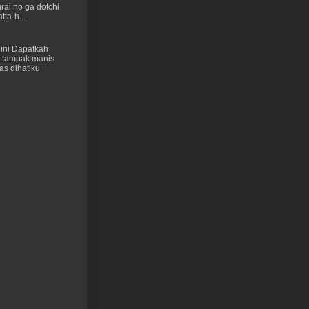
rai no ga dotchi
ta-h...
ini Dapatkah
 tampak manis
as dihatiku