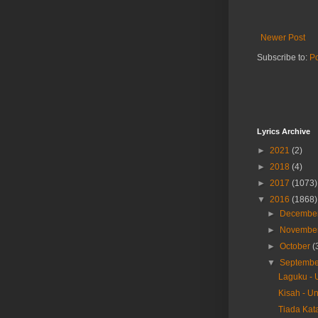
Newer Post
Subscribe to:
P
Lyrics Archive
►
2021
(2)
►
2018
(4)
►
2017
(1073)
▼
2016
(1868)
►
Decembe
►
Novembe
►
October
(
▼
Septemb
Laguku -
Kisah - U
Tiada Kat