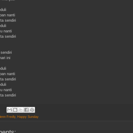
duli
an nanti
ta sendiri
duli
u nanti
ta sendiri
sendiri
ari ini
duli
an nanti
ta sendiri
duli
u nanti
ta sendiri
lenn Fredly
,
Happy Sunday
ents: