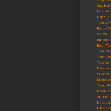
Jangan Ci
Satu Hari 
Lagu Untu
Gajah - T
Tanggal M
Bunga Tid
Sepatu - 
Bumerang 
Baru - Tul
Teman Hid
Jatuh Cint
Tuan Nona
Diorama -
Sewindu -
Kisah Seb
Teman Pes
Merdu Unt
Aku Perna
Lili vs La
Hitam Ke 