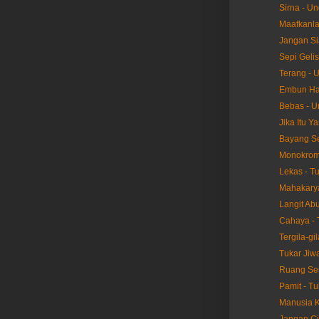
Sirna - U
Maafkanla
Jangan Si
Sepi Geli
Terang - 
Embun Hat
Bebas - 
Jika Itu Y
Bayang S
Monokrom 
Lekas - T
Mahakarya
Langit Abu
Cahaya - 
Tergila-gil
Tukar Jiwa
Ruang Sen
Pamit - Tu
Manusia K