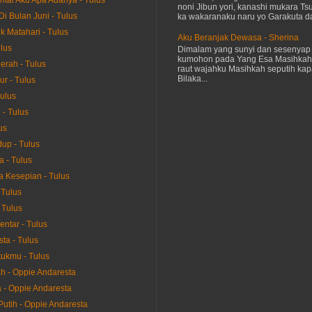
ntai Aku Apa Adanya - Tulus
noni Jibun yori, kanashi mukara Tsu
Di Bulan Juni - Tulus
ka wakaranaku naru yo Garakuta dat
k Matahari - Tulus
Aku Beranjak Dewasa - Sherina
ulus
Dimalam yang sunyi dan sesenyap 
kumohon pada Yang Esa Masihkah
erah - Tulus
raut wajahku Masihkah seputih kap
Bilaka...
ur - Tulus
Tulus
- Tulus
us
up - Tulus
a - Tulus
 Kesepian - Tulus
 Tulus
 Tulus
entar - Tulus
ta - Tulus
ukmu - Tulus
h - Oppie Andaresta
la - Oppie Andaresta
Putih - Oppie Andaresta