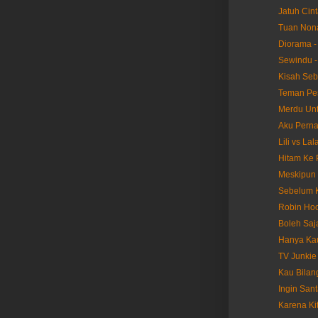
Jatuh Cint
Tuan Nona
Diorama -
Sewindu -
Kisah Seb
Teman Pes
Merdu Unt
Aku Perna
Lili vs La
Hitam Ke 
Meskipun 
Sebelum K
Robin Hoo
Boleh Saj
Hanya Kau
TV Junkie
Kau Bilan
Ingin Sant
Karena Ki