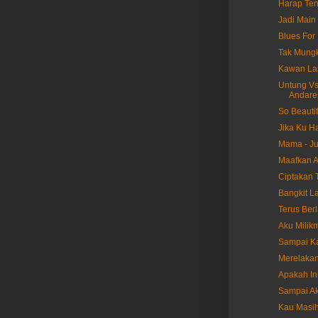
Harap Ten
Jadi Main 
Blues For 
Tak Mungk
Kawan Lam
Untung Vs 
Andare
So Beautif
Jika Ku Ha
Mama - Ju
Maafkan A
Ciptakan T
Bangkit La
Terus Berl
Aku Milikm
Sampai Ka
Merelakan
Apakah Ini
Sampai Akh
Kau Masih 