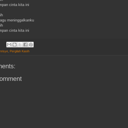
pan cinta kita ini
ih
 ragu meninggalkanku
ih
pan cinta kita ini
hrisye
,
Pergilah Kasih
ents:
Comment