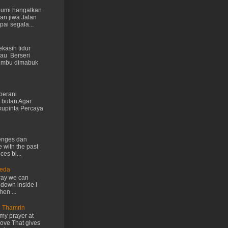
 bumi hangatkan
kan jiwa Jalan
ai segala...
kasih tidur
au Berseri
cumbu dimabuk
berani
 bulan Agar
kupinta Percaya
lenges dan
e with the past
ces bl...
Ueda
way we can
 down inside I
hen ...
n Thamrin
my prayer at
love That gives