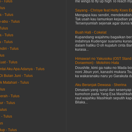
me wings to fly up high To reach my 
- Tulus
ulus
Sayang - Chrisye feat Hetty Koes 
 - Tulus
Mengapa kau sendiri, mendekatla
Tak usah kau lamunkan kejadian ya
-abu - Tulus
Tersenyumlah sejenak agar dunia te
Tulus
Buah Hati - Cokelat
a - Tulus
Kupandang wajahmu bagaikan bers
indahnya Kudengar suaramu kuras
 - Tulus
dalam hatiku O oh kujatuh cinta Baru
diri - Tulus
kurasa...
lus
Himawari no Yakusoku (OST Stand
uat - Tulus
Doraemon) - Motohiro Hata
Doushite, kimi ga naku no Mada bok
ntai Aku Apa Adanya - Tulus
noni Jibun yori, kanashi mukara Tsu
Di Bulan Juni - Tulus
ka wakaranaku naru yo Garakuta dat
k Matahari - Tulus
Aku Beranjak Dewasa - Sherina
ulus
Dimalam yang sunyi dan sesenyap 
kumohon pada Yang Esa Masihkah
erah - Tulus
raut wajahku Masihkah seputih kap
Bilaka...
ur - Tulus
Tulus
- Tulus
us
up - Tulus