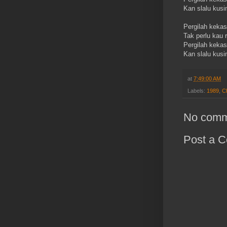
Kan slalu kusim
Pergilah kekas
Tak perlu kau
Pergilah kekas
Kan slalu kusim
at
7:49:00 AM
Labels:
1989
,
C
No comm
Post a 