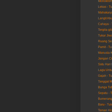
Monokrom 
Lekas - T
Mahakarya
Langit Abu
Cahaya - 
Tergila-gil
Tukar Jiwa
Ruang Sen
Pamit - Tu
Manusia K
Jangan Ci
Satu Hari 
Lagu Untu
Gajah - T
Tanggal M
Bunga Tid
Sepatu - 
Bumerang 
Baru - Tul
Teman Hid