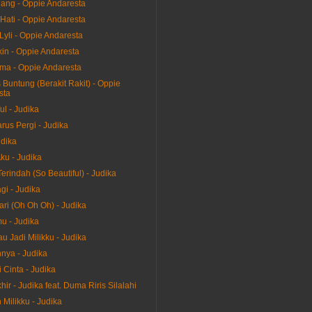
ang - Oppie Andaresta
Hati - Oppie Andaresta
Lyli - Oppie Andaresta
in - Oppie Andaresta
a - Oppie Andaresta
Buntung (Berakit Rakit) - Oppie
sta
ul - Judika
rus Pergi - Judika
dika
ku - Judika
erindah (So Beautiful) - Judika
gi - Judika
ari (Oh Oh Oh) - Judika
u - Judika
u Jadi Milikku - Judika
nya - Judika
 Cinta - Judika
ir - Judika feat. Duma Riris Silalahi
Milikku - Judika