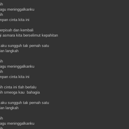
ih
 ragu meninggalkanku
ih
pan cinta kita ini
berpisah dan kembali
i asmara kita berselimut kepahitan
 aku sungguh tak pernah satu
dan langkah
ih
 ragu meninggalkanku
ih
pan cinta kita ini
h cinta ini tlah berlalu
sih smeoga kau bahagia
 aku sungguh tak pernah satu
dan langkah
ih
 ragu meninggalkanku
ih