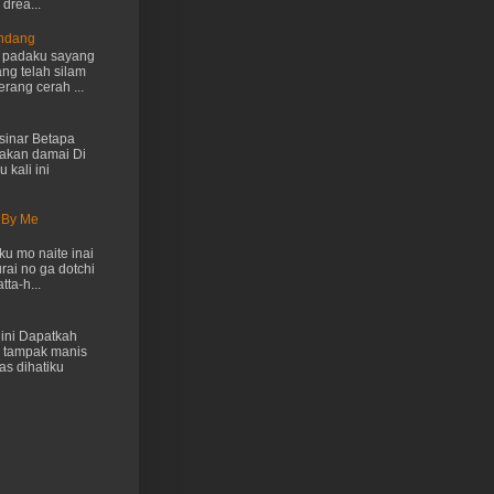
drea...
Endang
h padaku sayang
ng telah silam
rang cerah ...
inar Betapa
akan damai Di
 kali ini
 By Me
u mo naite inai
rai no ga dotchi
ta-h...
ini Dapatkah
 tampak manis
as dihatiku