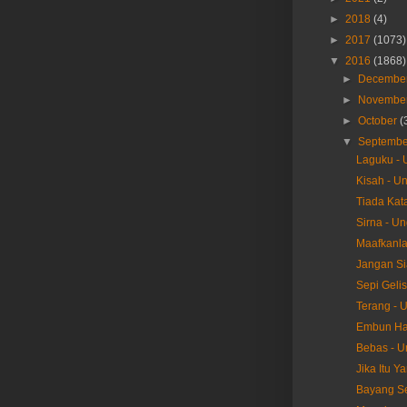
►
2018
(4)
►
2017
(1073)
▼
2016
(1868)
►
Decembe
►
Novembe
►
October
(
▼
Septemb
Laguku -
Kisah - U
Tiada Kat
Sirna - U
Maafkanla
Jangan Si
Sepi Geli
Terang - 
Embun Hat
Bebas - 
Jika Itu Y
Bayang S