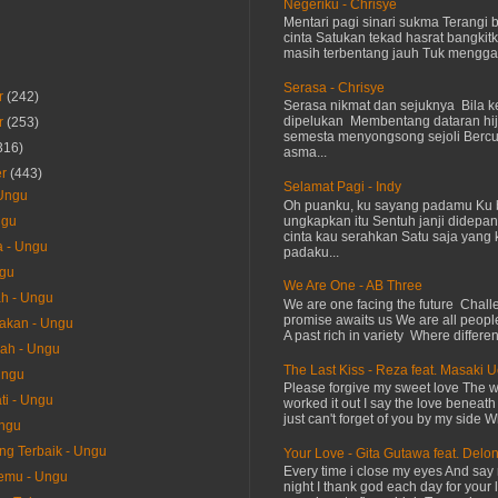
Negeriku - Chrisye
Mentari pagi sinari sukma Terangi
cinta Satukan tekad hasrat bangkit
masih terbentang jauh Tuk menggap
Serasa - Chrisye
r
(242)
Serasa nikmat dan sejuknya Bila ke
dipelukan Membentang dataran hij
r
(253)
semesta menyongsong sejoli Ber
316)
asma...
er
(443)
Selamat Pagi - Indy
 Ungu
Oh puanku, ku sayang padamu Ku 
ungkapkan itu Sentuh janji didepan
ngu
cinta kau serahkan Satu saja yang 
a - Ungu
padaku...
ngu
We Are One - AB Three
h - Ungu
We are one facing the future Chal
promise awaits us We are all peopl
akan - Ungu
A past rich in variety Where differen
sah - Ungu
The Last Kiss - Reza feat. Masaki 
Ungu
Please forgive my sweet love The 
i - Ungu
worked it out I say the love beneath
just can't forget of you by my side W
Ungu
ang Terbaik - Ungu
Your Love - Gita Gutawa feat. Delo
Every time i close my eyes And say 
emu - Ungu
night I thank god each day for your 