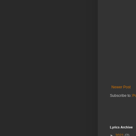
Newer Post
Subscribe to:
P
Lyrics Archive
►
2021
(2)