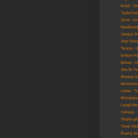
Kisah - U
Tiada Kat
Sirna - U
Maafkanla
Jangan Si
Sepi Geli
Terang - 
Embun Hat
Bebas - 
Jika Itu Y
Bayang S
Monokrom 
Lekas - T
Mahakarya
Langit Abu
Cahaya - 
Tergila-gil
Tukar Jiwa
Ruang Sen