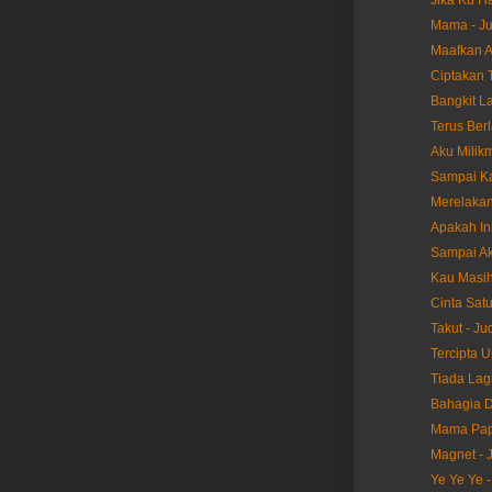
Jika Ku Ha
Mama - Ju
Maafkan A
Ciptakan T
Bangkit La
Terus Berl
Aku Milikm
Sampai Ka
Merelakan
Apakah Ini
Sampai Akh
Kau Masih 
Cinta Satu
Takut - Ju
Tercipta U
Tiada Lagi
Bahagia D
Mama Papa
Magnet - 
Ye Ye Ye -