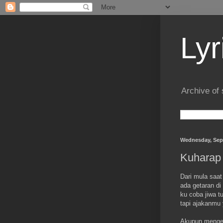
Lyr
Archive of 
Wednesday, Sep
Kuharap 
Dari mula saa
ada getaran di
ku coba jiwa t
tapi ajakanm
Akupun menger