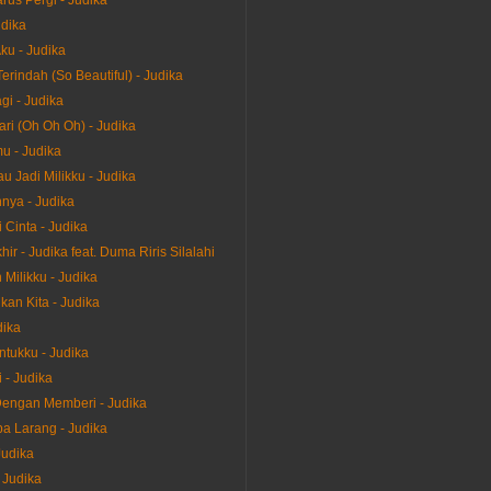
rus Pergi - Judika
dika
ku - Judika
erindah (So Beautiful) - Judika
gi - Judika
ari (Oh Oh Oh) - Judika
u - Judika
u Jadi Milikku - Judika
nya - Judika
 Cinta - Judika
ir - Judika feat. Duma Riris Silalahi
Milikku - Judika
kan Kita - Judika
dika
ntukku - Judika
 - Judika
engan Memberi - Judika
 Larang - Judika
Judika
 Judika