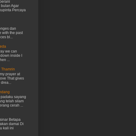
berani
 bulan Agar
kupinta Percaya
lenges dan
e with the past
ces bl...
Ueda
way we can
 down inside I
hen ...
n Thamrin
my prayer at
love That gives
drea...
Endang
h padaku sayang
ng telah silam
rang cerah ...
inar Betapa
akan damai Di
 kali ini