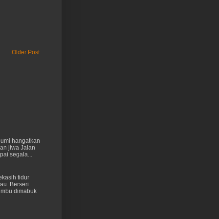
Older Post
 bumi hangatkan
kan jiwa Jalan
ai segala...
kasih tidur
au Berseri
cumbu dimabuk