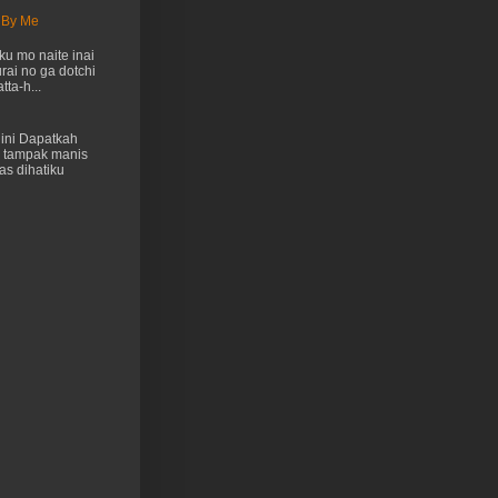
 By Me
u mo naite inai
rai no ga dotchi
ta-h...
ini Dapatkah
 tampak manis
as dihatiku