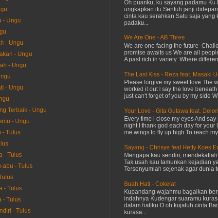
Oh puanku, ku sayang padamu Ku 
ungkapkan itu Sentuh janji didepan
ngu
cinta kau serahkan Satu saja yang 
a - Ungu
padaku...
ngu
We Are One - AB Three
h - Ungu
We are one facing the future Chal
promise awaits us We are all peopl
akan - Ungu
A past rich in variety Where differen
sah - Ungu
The Last Kiss - Reza feat. Masaki 
Ungu
Please forgive my sweet love The 
i - Ungu
worked it out I say the love beneath
just can't forget of you by my side W
Ungu
ang Terbaik - Ungu
Your Love - Gita Gutawa feat. Delo
Every time i close my eyes And say 
emu - Ungu
night I thank god each day for your 
me wings to fly up high To reach my 
- Tulus
ulus
Sayang - Chrisye feat Hetty Koes 
 - Tulus
Mengapa kau sendiri, mendekatla
Tak usah kau lamunkan kejadian ya
-abu - Tulus
Tersenyumlah sejenak agar dunia te
Tulus
Buah Hati - Cokelat
a - Tulus
Kupandang wajahmu bagaikan bers
indahnya Kudengar suaramu kuras
 - Tulus
dalam hatiku O oh kujatuh cinta Baru
diri - Tulus
kurasa...