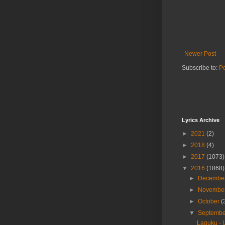
Newer Post
Subscribe to:
P
Lyrics Archive
►
2021
(2)
►
2018
(4)
►
2017
(1073)
▼
2016
(1868)
►
Decembe
►
Novembe
►
October
(
▼
Septemb
Laguku -