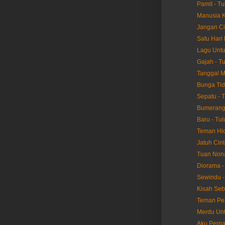
Pamit - Tu
Manusia K
Jangan Ci
Satu Hari 
Lagu Untu
Gajah - T
Tanggal M
Bunga Tid
Sepatu - 
Bumerang 
Baru - Tul
Teman Hid
Jatuh Cint
Tuan Nona
Diorama -
Sewindu -
Kisah Seb
Teman Pes
Merdu Unt
Aku Perna