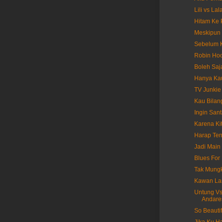
Lili vs La
Hitam Ke 
Meskipun 
Sebelum K
Robin Hoo
Boleh Saj
Hanya Kau
TV Junkie
Kau Bilan
Ingin Sant
Karena Ki
Harap Ten
Jadi Main 
Blues For 
Tak Mungk
Kawan Lam
Untung Vs 
Andare
So Beautif