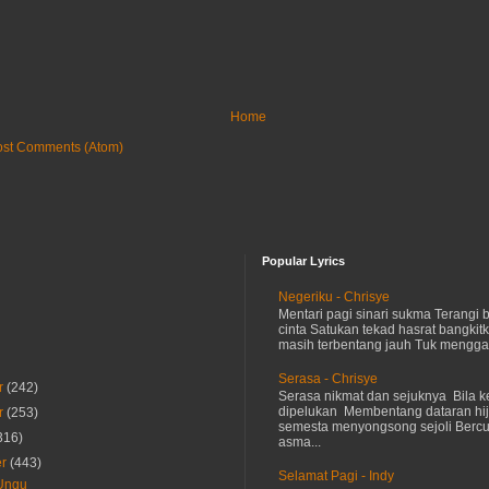
Home
ost Comments (Atom)
Popular Lyrics
Negeriku - Chrisye
Mentari pagi sinari sukma Terangi
cinta Satukan tekad hasrat bangkit
masih terbentang jauh Tuk menggap
Serasa - Chrisye
r
(242)
Serasa nikmat dan sejuknya Bila ke
dipelukan Membentang dataran hij
r
(253)
semesta menyongsong sejoli Ber
316)
asma...
er
(443)
Selamat Pagi - Indy
 Ungu