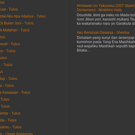
lus
Himawari no Yakusoku (OST Stand
uat - Tulus
Doraemon) - Motohiro Hata
Doushite, kimi ga naku no Mada bok
ntai Aku Apa Adanya - Tulus
noni Jibun yori, kanashi mukara Tsu
Di Bulan Juni - Tulus
ka wakaranaku naru yo Garakuta dat
k Matahari - Tulus
Aku Beranjak Dewasa - Sherina
ulus
Dimalam yang sunyi dan sesenyap 
kumohon pada Yang Esa Masihkah
erah - Tulus
raut wajahku Masihkah seputih kap
Bilaka...
ur - Tulus
Tulus
- Tulus
us
up - Tulus
a - Tulus
 Kesepian - Tulus
 Tulus
 Tulus
entar - Tulus
ta - Tulus
ukmu - Tulus
h - Oppie Andaresta