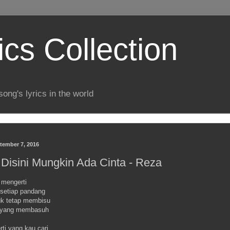
ics Collection
song's lyrics in the world
tember 7, 2016
Disini Mungkin Ada Cinta - Reza
t mengerti
 setiap pandang
uk tetap membisu
u yang membasuh
ti yang kau cari