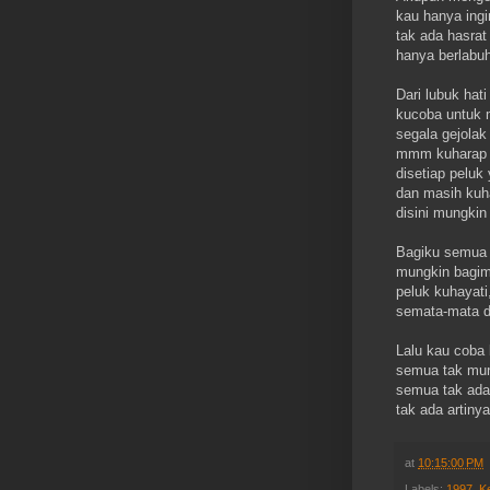
kau hanya ingi
tak ada hasrat 
hanya berlabu
Dari lubuk hat
kucoba untuk
segala gejolak 
mmm kuharap 
disetiap peluk 
dan masih kuh
disini mungkin
Bagiku semua 
mungkin bagi
peluk kuhayati
semata-mata da
Lalu kau coba 
semua tak mung
semua tak ada
tak ada artinya
at
10:15:00 PM
Labels:
1997
,
K