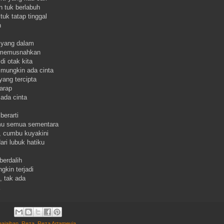
n tuk berlabuh
tuk tatap tinggal
h
i yang dalam
 memusnahkan
di otak kita
mungkin ada cinta
yang tercipta
arap
 ada cinta
berarti
mu semua sementara
, cumbu kuyakini
ri lubuk hatiku
berdalih
kin terjadi
, tak ada
eajaiban
,
Reza
,
Reza Artamevia